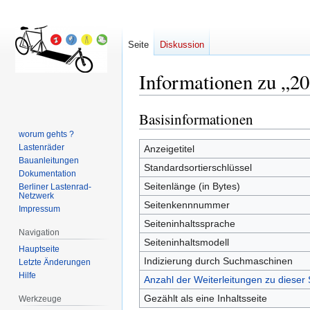
Seite
Diskussion
Informationen zu „2
Basisinformationen
Zur
Zur
Navigation
Suche
worum gehts ?
springen
springen
Lastenräder
Anzeigetitel
Bauanleitungen
Standardsortierschlüssel
Dokumentation
Seitenlänge (in Bytes)
Berliner Lastenrad-
Netzwerk
Seitenkennnummer
Impressum
Seiteninhaltssprache
Navigation
Seiteninhaltsmodell
Hauptseite
Indizierung durch Suchmaschinen
Letzte Änderungen
Hilfe
Anzahl der Weiterleitungen zu dieser 
Gezählt als eine Inhaltsseite
Werkzeuge