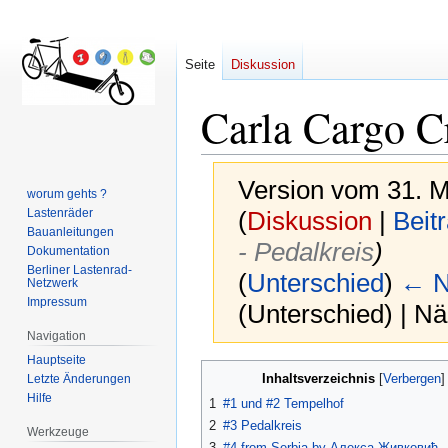
Seite
Diskussion
Carla Cargo 
Version vom 31. M
worum gehts ?
Lastenräder
(
Diskussion
|
Beit
Bauanleitungen
- Pedalkreis
)
Dokumentation
Berliner Lastenrad-
(
Unterschied
)
← N
Netzwerk
Impressum
(Unterschied) | N
Navigation
Hauptseite
Zur
Zur
Inhaltsverzeichnis
Letzte Änderungen
Navigation
Suche
Hilfe
1
#1 und #2 Tempelhof
springen
springen
2
#3 Pedalkreis
Werkzeuge
3
#4 from Serbia by Алекса Живковић