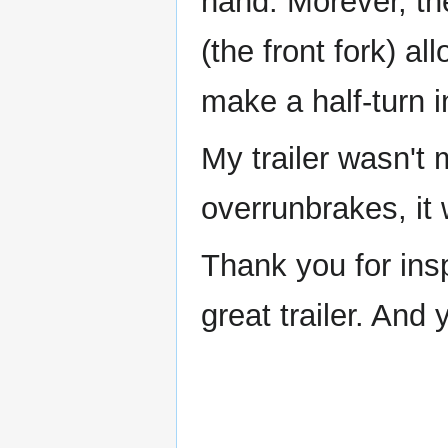
hand. Morever, the 
(the front fork) a
make a half-turn 
My trailer wasn't m
overrunbrakes, it 
Thank you for ins
great trailer. And