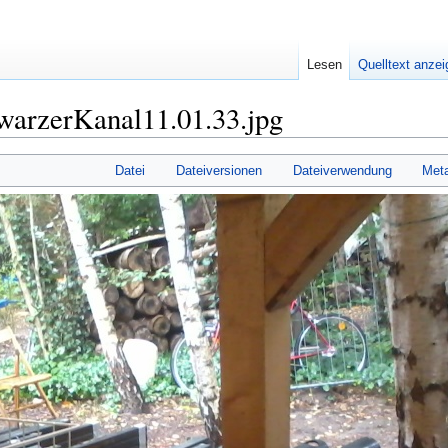
Lesen
Quelltext anze
warzerKanal11.01.33.jpg
Datei
Dateiversionen
Dateiverwendung
Met