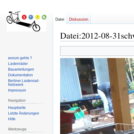
Datei
Diskussion
Datei
:
2012-08-31sch
Zur
Zur
Navigation
Suche
worum gehts ?
springen
springen
Lastenräder
Bauanleitungen
Dokumentation
Berliner Lastenrad-
Netzwerk
Impressum
Navigation
Hauptseite
Letzte Änderungen
Hilfe
Werkzeuge