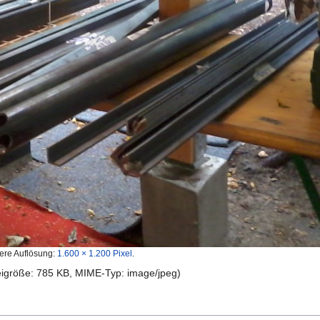
ere Auflösung:
1.600 × 1.200 Pixel
.
teigröße: 785 KB, MIME-Typ:
image/jpeg
)