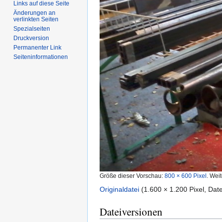
Links auf diese Seite
Änderungen an
verlinkten Seiten
Spezialseiten
Druckversion
Permanenter Link
Seiten­informationen
Größe dieser Vorschau:
800 × 600 Pixel
.
Weit
Originaldatei
‎
(1.600 × 1.200 Pixel, Da
Dateiversionen