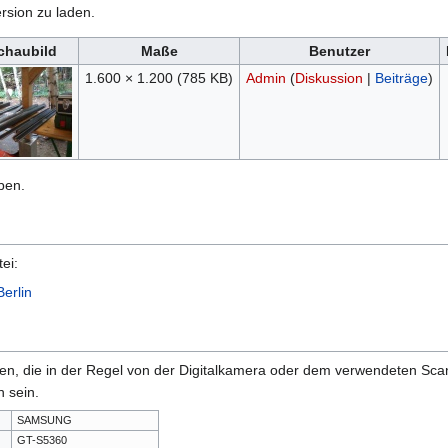
rsion zu laden.
chaubild
Maße
Benutzer
1.600 × 1.200
(785 KB)
Admin
(
Diskussion
|
Beiträge
)
ben.
ei:
erlin
onen, die in der Regel von der Digitalkamera oder dem verwendeten Sc
 sein.
SAMSUNG
GT-S5360