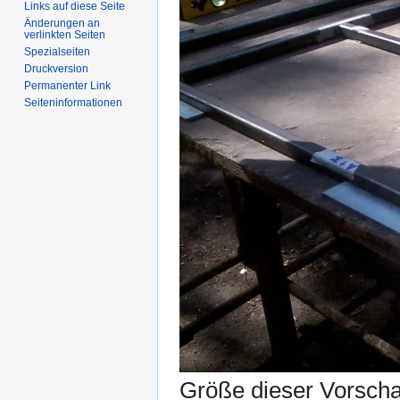
Links auf diese Seite
Änderungen an
verlinkten Seiten
Spezialseiten
Druckversion
Permanenter Link
Seiten­informationen
Größe dieser Vorsch