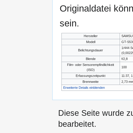
Originaldatei kön
sein.
Hersteller
SAMSU
Modell
GT-S53
1/444 
Belichtungsdauer
(0,002
Blende
f/2,8
Film- oder Sensorempfindlichkeit
100
(ISO)
Erfassungszeitpunkt
11:37, 1
Brennweite
2,73 m
Erweiterte Details einblenden
Diese Seite wurde z
bearbeitet.