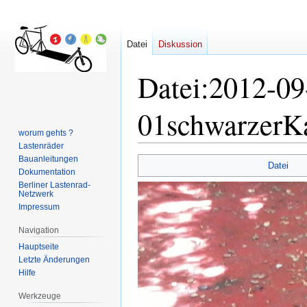
Datei
Diskussion
Datei
:
2012-09
01schwarzerKa
worum gehts ?
Lastenräder
Bauanleitungen
Zur
Zur
Datei
Dokumentation
Navigation
Suche
Berliner Lastenrad-
springen
springen
Netzwerk
Impressum
Navigation
Hauptseite
Letzte Änderungen
Hilfe
Werkzeuge