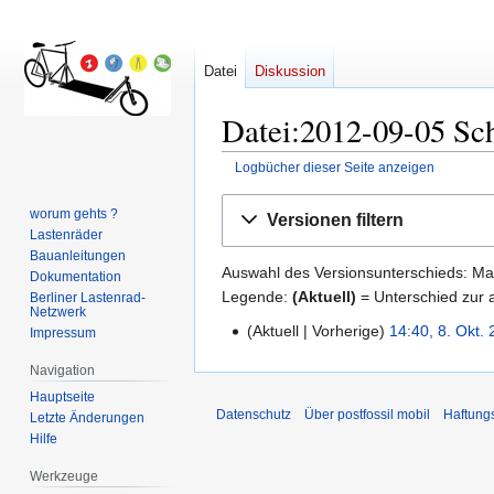
Datei
Diskussion
Datei:2012-09-05 Sch
Logbücher dieser Seite anzeigen
Zur
Zur
worum gehts ?
Versionen filtern
Navigation
Suche
Lastenräder
springen
springen
Bauanleitungen
Auswahl des Versionsunterschieds: Mar
Dokumentation
Legende:
(Aktuell)
= Unterschied zur a
Berliner Lastenrad-
Netzwerk
Aktuell
Vorherige
14:40, 8. Okt.
Impressum
8.
K
Oktober
Navigation
e
2012
Hauptseite
i
Datenschutz
Über postfossil mobil
Haftung
Letzte Änderungen
n
Hilfe
e
B
Werkzeuge