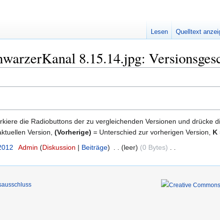
Lesen
Quelltext anze
warzerKanal 8.15.14.jpg: Versionsges
kiere die Radiobuttons der zu vergleichenden Versionen und drücke d
ktuellen Version,
(Vorherige)
= Unterschied zur vorherigen Version,
K
 2012
‎
Admin
Diskussion
Beiträge
‎
leer
0 Bytes
‎
sausschluss