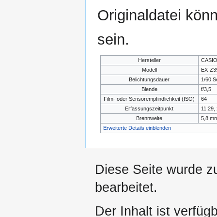
Originaldatei kön
sein.
Hersteller
CASIO
Modell
EX-Z3
Belichtungsdauer
1/60 S
Blende
f/3,5
Film- oder Sensorempfindlichkeit (ISO)
64
Erfassungszeitpunkt
11:29,
Brennweite
5,8 m
Erweiterte Details einblenden
Diese Seite wurde z
bearbeitet.
Der Inhalt ist verfüg