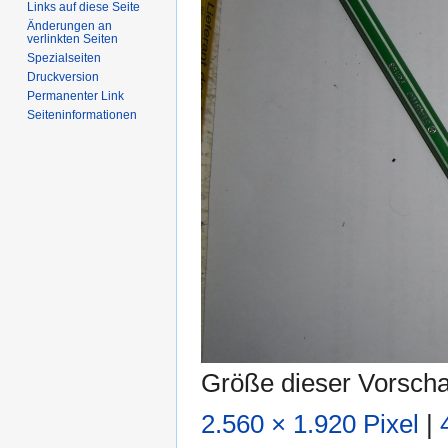
Links auf diese Seite
Änderungen an
verlinkten Seiten
Spezialseiten
Druckversion
Permanenter Link
Seiten­informationen
Größe dieser Vorsch
2.560 × 1.920 Pixel
|