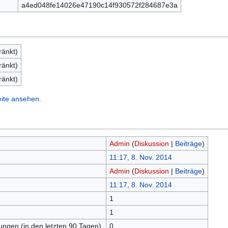
a4ed048fe14026e47190c14f930572f284687e3a
ränkt)
ränkt)
ränkt)
eite ansehen.
Admin
(
Diskussion
|
Beiträge
)
11:17, 8. Nov. 2014
Admin
(
Diskussion
|
Beiträge
)
11:17, 8. Nov. 2014
1
n
1
tungen (in den letzten 90 Tagen)
0