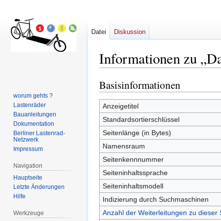
Datei
Diskussion
Informationen zu „
Basisinformationen
Zur
Zur
Navigation
Suche
worum gehts ?
springen
springen
Lastenräder
Anzeigetitel
Bauanleitungen
Standardsortierschlüssel
Dokumentation
Seitenlänge (in Bytes)
Berliner Lastenrad-
Netzwerk
Namensraum
Impressum
Seitenkennnummer
Navigation
Seiteninhaltssprache
Hauptseite
Seiteninhaltsmodell
Letzte Änderungen
Hilfe
Indizierung durch Suchmaschinen
Anzahl der Weiterleitungen zu dieser 
Werkzeuge