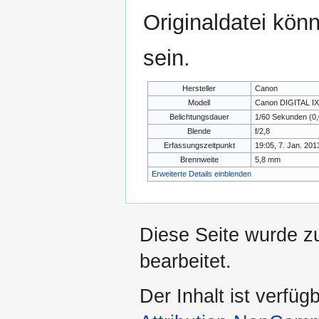
Originaldatei kön
sein.
Hersteller
Canon
Modell
Canon DIGITAL I
Belichtungsdauer
1/60 Sekunden (0
Blende
f/2,8
Erfassungszeitpunkt
19:05, 7. Jan. 201
Brennweite
5,8 mm
Erweiterte Details einblenden
Diese Seite wurde zu
bearbeitet.
Der Inhalt ist verfüg