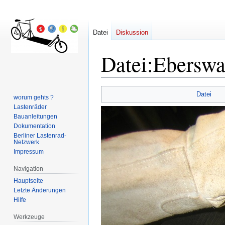
Datei
Diskussion
Datei
:
Eberswa
Zur
Zur
Datei
worum gehts ?
Navigation
Suche
Lastenräder
springen
springen
Bauanleitungen
Dokumentation
Berliner Lastenrad-
Netzwerk
Impressum
Navigation
Hauptseite
Letzte Änderungen
Hilfe
Werkzeuge