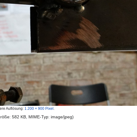
ere Auflösung:
1.200 × 900 Pixel
.
igröße: 582 KB, MIME-Typ:
image/jpeg
)