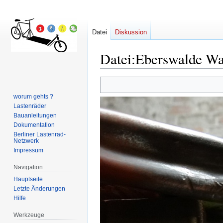
Datei
Diskussion
Datei
:
Eberswalde Wa
Zur
Zur
Navigation
Suche
worum gehts ?
springen
springen
Lastenräder
Bauanleitungen
Dokumentation
Berliner Lastenrad-
Netzwerk
Impressum
Navigation
Hauptseite
Letzte Änderungen
Hilfe
Werkzeuge