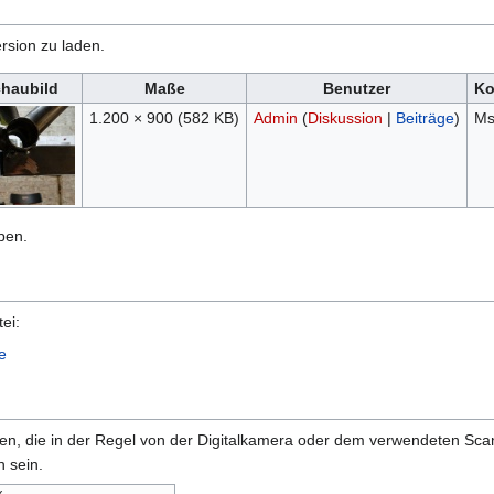
rsion zu laden.
chaubild
Maße
Benutzer
Ko
1.200 × 900
(582 KB)
Admin
(
Diskussion
|
Beiträge
)
Ms
ben.
ei:
e
onen, die in der Regel von der Digitalkamera oder dem verwendeten Sc
 sein.