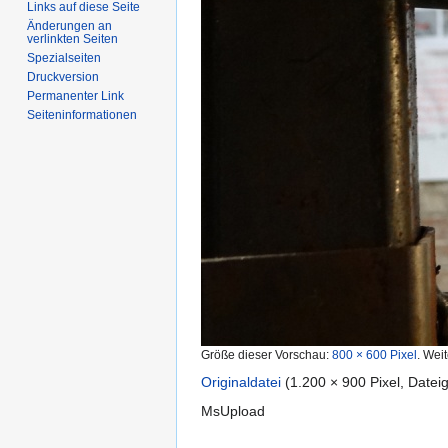
Links auf diese Seite
Änderungen an
verlinkten Seiten
Spezialseiten
Druckversion
Permanenter Link
Seiten­informationen
Größe dieser Vorschau:
800 × 600 Pixel
.
Weit
Originaldatei
‎
(1.200 × 900 Pixel, Date
MsUpload