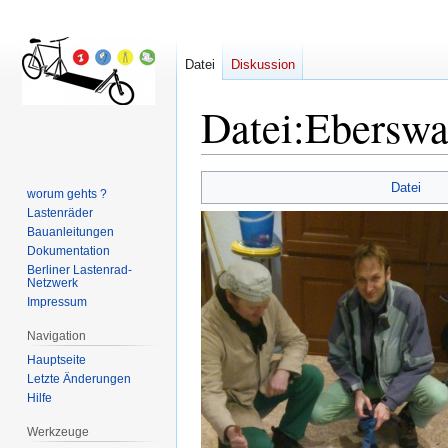
Datei
Diskussion
Datei
:
Eberswa
Zur
Zur
Datei
worum gehts ?
Navigation
Suche
Lastenräder
springen
springen
Bauanleitungen
Dokumentation
Berliner Lastenrad-
Netzwerk
Impressum
Navigation
Hauptseite
Letzte Änderungen
Hilfe
Werkzeuge