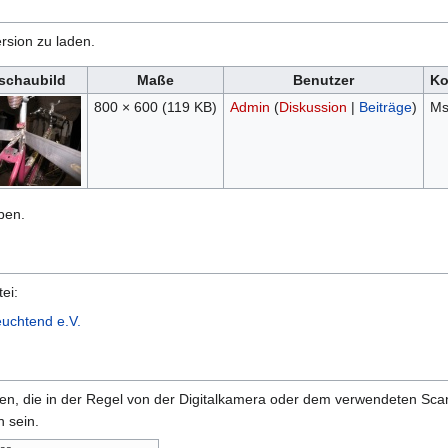
rsion zu laden.
schaubild
Maße
Benutzer
Ko
800 × 600
(119 KB)
Admin
(
Diskussion
|
Beiträge
)
Ms
ben.
ei:
euchtend e.V.
onen, die in der Regel von der Digitalkamera oder dem verwendeten Sc
 sein.