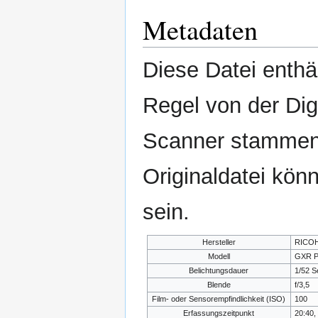
Metadaten
Diese Datei enthäl
Regel von der Di
Scanner stammen.
Originaldatei kön
sein.
Hersteller
RICO
Modell
GXR P
Belichtungsdauer
1/52 S
Blende
f/3,5
Film- oder Sensorempfindlichkeit (ISO)
100
Erfassungszeitpunkt
20:40, 