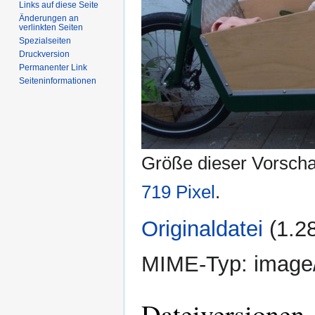
Links auf diese Seite
Änderungen an
verlinkten Seiten
Spezialseiten
Druckversion
Permanenter Link
Seiten­informationen
Größe dieser Vorsch
719 Pixel
.
Originaldatei
‎
(1.2
MIME-Typ:
image
Dateiversionen