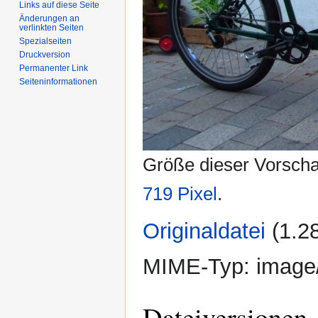
Links auf diese Seite
Änderungen an
verlinkten Seiten
Spezialseiten
Druckversion
Permanenter Link
Seiten­informationen
Größe dieser Vorsch
719 Pixel
.
Originaldatei
‎
(1.2
MIME-Typ:
image
Dateiversionen