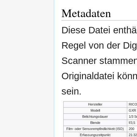
Metadaten
Diese Datei enthäl
Regel von der Di
Scanner stammen.
Originaldatei kön
sein.
Hersteller
RIC
Modell
GXR 
Belichtungsdauer
1/3 
Blende
f/3,5
Film- oder Sensorempfindlichkeit (ISO)
200
Erfassungszeitpunkt
21:32