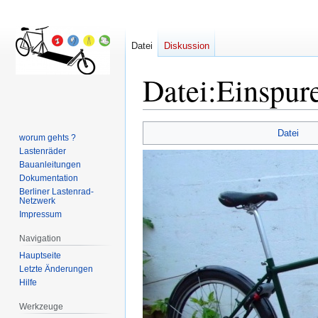
Datei
Diskussion
Datei
:
Einspure
Zur
Zur
Datei
worum gehts ?
Navigation
Suche
Lastenräder
springen
springen
Bauanleitungen
Dokumentation
Berliner Lastenrad-
Netzwerk
Impressum
Navigation
Hauptseite
Letzte Änderungen
Hilfe
Werkzeuge