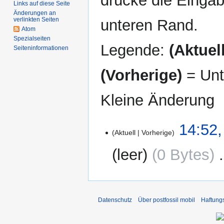
drücke die Eingab
Links auf diese Seite
Änderungen an
verlinkten Seiten
unteren Rand.
Atom
Spezialseiten
Legende:
(Aktuell
Seiten­informationen
(Vorherige)
= Unt
Kleine Änderung
10.
14:52,
Aktuell
Vorherige
August
2011
leer
0 Bytes
‎
K
e
i
Datenschutz
Über postfossil mobil
Haftung
n
e