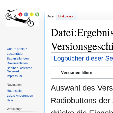
Datei
Diskussion
Datei:Ergebni
Versionsgesch
worum gehts ?
Lastenräder
Logbücher dieser Se
Bauanleitungen
Dokumentation
Berliner Lastenrad-
Zur
Zur
Netzwerk
Versionen filtern
Navigation
Suche
Impressum
springen
springen
Navigation
Auswahl des Versi
Hauptseite
Letzte Änderungen
Radiobuttons der
Hilfe
Werkzeuge