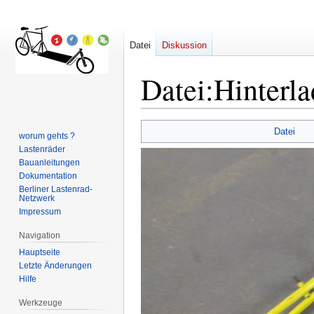
Datei
Diskussion
Datei
:
Hinterl
Zur
Zur
Datei
worum gehts ?
Navigation
Suche
Lastenräder
springen
springen
Bauanleitungen
Dokumentation
Berliner Lastenrad-
Netzwerk
Impressum
Navigation
Hauptseite
Letzte Änderungen
Hilfe
Werkzeuge