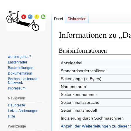
Datei
Diskussion
Informationen zu „D
Basisinformationen
Zur
Zur
Navigation
Suche
worum gehts ?
springen
springen
Lastenräder
Anzeigetitel
Bauanleitungen
Standardsortierschlüssel
Dokumentation
Seitenlänge (in Bytes)
Berliner Lastenrad-
Netzwerk
Namensraum
Impressum
Seitenkennnummer
Navigation
Seiteninhaltssprache
Hauptseite
Seiteninhaltsmodell
Letzte Änderungen
Hilfe
Indizierung durch Suchmaschinen
Anzahl der Weiterleitungen zu dieser 
Werkzeuge