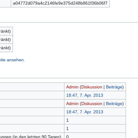
a04772d079a4c2146fe9e375d248b861f36b06f7
ränkt)
ränkt)
ränkt)
eite ansehen.
Admin
(
Diskussion
|
Beiträge
)
18:47, 7. Apr. 2013
Admin
(
Diskussion
|
Beiträge
)
18:47, 7. Apr. 2013
1
n
1
tungen (in den letzten 90 Tagen)
0