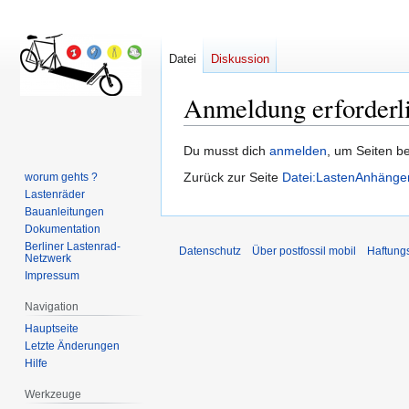
Datei
Diskussion
Anmeldung erforderl
Zur
Zur
Du musst dich
anmelden
, um Seiten b
Navigation
Suche
Zurück zur Seite
Datei:LastenAnhänger
worum gehts ?
springen
springen
Lastenräder
Bauanleitungen
Dokumentation
Berliner Lastenrad-
Datenschutz
Über postfossil mobil
Haftung
Netzwerk
Impressum
Navigation
Hauptseite
Letzte Änderungen
Hilfe
Werkzeuge