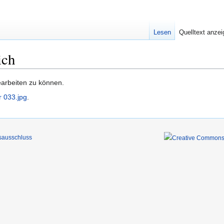
Lesen
Quelltext anze
ich
earbeiten zu können.
 033.jpg
.
sausschluss