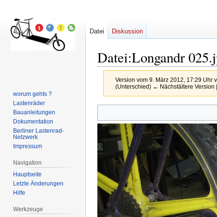
Datei
Diskussion
Datei
:
Longandr 025.
Version vom 9. März 2012, 17:29 Uhr 
(Unterschied) ← Nächstältere Version |
worum gehts ?
Lastenräder
Zur
Zur
Bauanleitungen
Navigation
Suche
Dokumentation
springen
springen
Berliner Lastenrad-
Netzwerk
Impressum
Navigation
Hauptseite
Letzte Änderungen
Hilfe
Werkzeuge