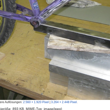
ere Auflösungen:
2.560 × 1.920 Pixel
|
3.264 × 2.448 Pixel
.
teigröße: 893 KB, MIME-Typ:
image/jpeg
)