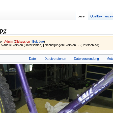
Lesen
Quelltext anze
jpg
von
Admin
(
Diskussion
|
Beiträge
)
 Aktuelle Version (Unterschied) | Nächstjüngere Version → (Unterschied)
Datei
Dateiversionen
Dateiverwendung
Met