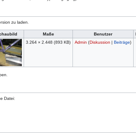
rsion zu laden.
chaubild
Maße
Benutzer
3.264 × 2.448
(893 KB)
Admin
(
Diskussion
|
Beiträge
)
ben.
e Datei: