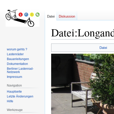
Datei
Diskussion
Datei
:
Longand
Zur
Zur
Datei
worum gehts ?
Navigation
Suche
Lastenräder
springen
springen
Bauanleitungen
Dokumentation
Berliner Lastenrad-
Netzwerk
Impressum
Navigation
Hauptseite
Letzte Änderungen
Hilfe
Werkzeuge