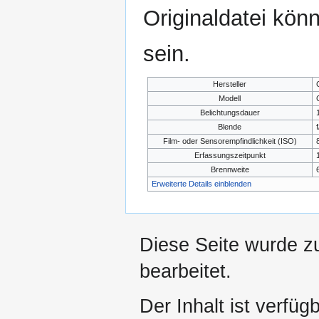
Originaldatei kön
sein.
Hersteller
Modell
Belichtungsdauer
Blende
f
Film- oder Sensorempfindlichkeit (ISO)
Erfassungszeitpunkt
Brennweite
Erweiterte Details einblenden
Diese Seite wurde z
bearbeitet.
Der Inhalt ist verfüg