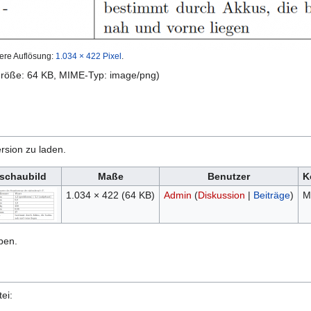
ere Auflösung:
1.034 × 422 Pixel
.
igröße: 64 KB, MIME-Typ:
image/png
)
rsion zu laden.
schaubild
Maße
Benutzer
K
1.034 × 422
(64 KB)
Admin
(
Diskussion
|
Beiträge
)
M
ben.
ei: