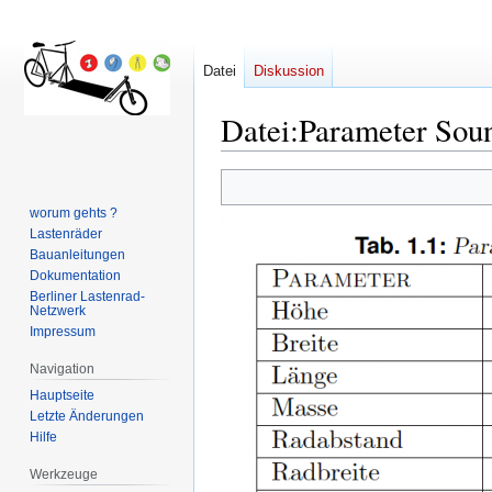
Datei
Diskussion
Datei
:
Parameter Sou
Zur
Zur
Navigation
Suche
worum gehts ?
springen
springen
Lastenräder
Bauanleitungen
Dokumentation
Berliner Lastenrad-
Netzwerk
Impressum
Navigation
Hauptseite
Letzte Änderungen
Hilfe
Werkzeuge