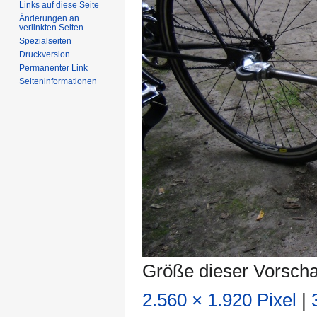
Links auf diese Seite
Änderungen an
verlinkten Seiten
Spezialseiten
Druckversion
Permanenter Link
Seiten­informationen
Größe dieser Vorsch
2.560 × 1.920 Pixel
|