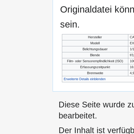
Originaldatei kön
sein.
Hersteller
CA
Modell
EX
Belichtungsdauer
1/
Blende
f/3
Film- oder Sensorempfindlichkeit (ISO)
10
Erfassungszeitpunkt
16
Brennweite
4,
Erweiterte Details einblenden
Diese Seite wurde z
bearbeitet.
Der Inhalt ist verfüg