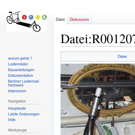
Datei
Diskussion
Datei
:
R001207
Zur
Zur
Datei
worum gehts ?
Navigation
Suche
Lastenräder
springen
springen
Bauanleitungen
Dokumentation
Berliner Lastenrad-
Netzwerk
Impressum
Navigation
Hauptseite
Letzte Änderungen
Hilfe
Werkzeuge