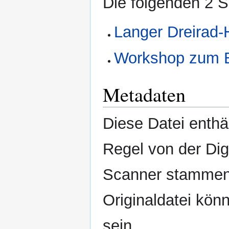
Die folgenden 2 S
Langer Dreirad-
Workshop zum B
Metadaten
Diese Datei enthäl
Regel von der Di
Scanner stammen.
Originaldatei kön
sein.