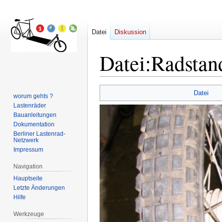
Datei
Diskussion
Datei
:
Radstan
Zur
Zur
Datei
worum gehts ?
Navigation
Suche
Lastenräder
springen
springen
Bauanleitungen
Dokumentation
Berliner Lastenrad-
Netzwerk
Impressum
Navigation
Hauptseite
Letzte Änderungen
Hilfe
Werkzeuge