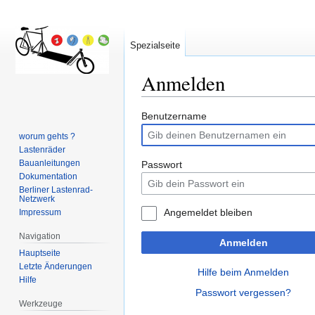
Spezialseite
Anmelden
Zur
Zur
Benutzername
Navigation
Suche
worum gehts ?
springen
springen
Lastenräder
Bauanleitungen
Passwort
Dokumentation
Berliner Lastenrad-
Netzwerk
Angemeldet bleiben
Impressum
Navigation
Anmelden
Hauptseite
Letzte Änderungen
Hilfe beim Anmelden
Hilfe
Passwort vergessen?
Werkzeuge