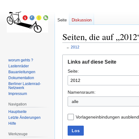
Seite
Diskussion
Seiten, die auf „2012
←
2012
Zur
Zur
worum gehts ?
Links auf diese Seite
Navigation
Suche
Lastenräder
Seite:
springen
springen
Bauanleitungen
Dokumentation
Berliner Lastenrad-
Netzwerk
Namensraum:
Impressum
alle
Navigation
Hauptseite
Vorlageneinbindungen ausblen
Letzte Änderungen
Hilfe
Los
Werkzeuge