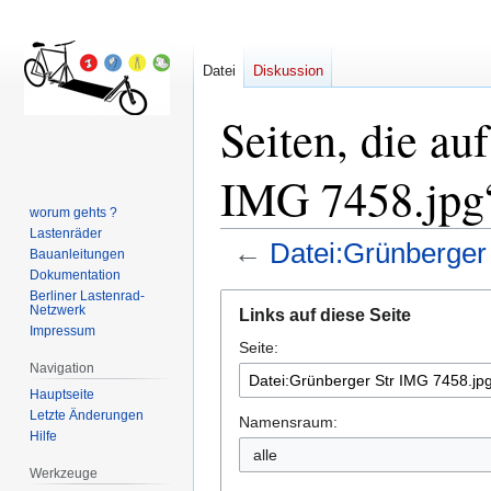
Datei
Diskussion
Seiten, die au
IMG 7458.jpg“
worum gehts ?
Lastenräder
←
Datei:Grünberger
Bauanleitungen
Dokumentation
Berliner Lastenrad-
Zur
Zur
Netzwerk
Links auf diese Seite
Navigation
Suche
Impressum
Seite:
springen
springen
Navigation
Hauptseite
Letzte Änderungen
Namensraum:
Hilfe
alle
Werkzeuge