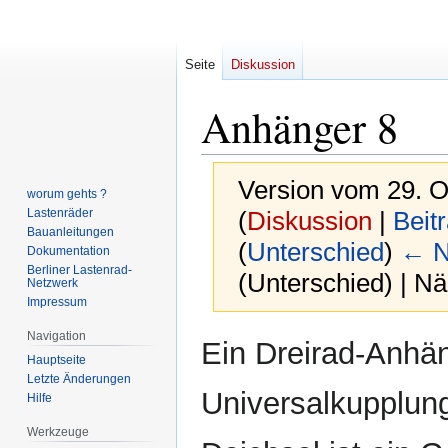
Seite
Diskussion
Anhänger 8
Version vom 29. O
worum gehts ?
Lastenräder
(
Diskussion
|
Beit
Bauanleitungen
(
Unterschied
)
← N
Dokumentation
Berliner Lastenrad-
(Unterschied) | N
Netzwerk
Impressum
Navigation
Zur
Zur
Ein Dreirad-Anhän
Hauptseite
Navigation
Suche
Letzte Änderungen
springen
springen
Universalkupplung
Hilfe
Werkzeuge