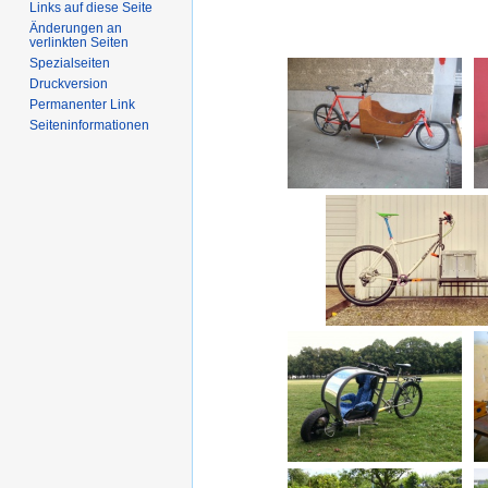
Links auf diese Seite
Änderungen an
verlinkten Seiten
Spezialseiten
Druckversion
Permanenter Link
Seiten­informationen
Long André
Hendrik´s Longb
Sports Utility Bike aka
W