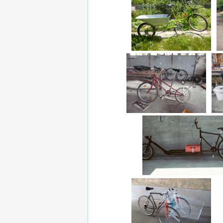
THESUB
Schubkarren-Fahrrad
V
Lasti_aus_Hamburg