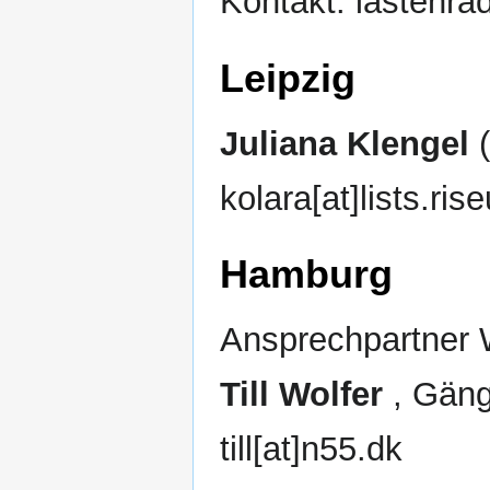
Kontakt: lastenra
Leipzig
Juliana Klengel
(
kolara[at]lists.ris
Hamburg
Ansprechpartner
Till Wolfer
, Gäng
till[at]n55.dk