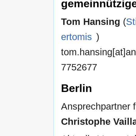
gemeinnützige
Tom Hansing
(
St
ertomis
)
tom.hansing[at]an
7752677
Berlin
Ansprechpartner f
Christophe Vaill