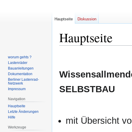
Hauptseite
Diskussion
Hauptseite
Zur
Zur
worum gehts ?
Navigation
Suche
Lastenräder
springen
springen
Bauanleitungen
Wissensallmend
Dokumentation
Berliner Lastenrad-
Netzwerk
SELBSTBAU
Impressum
Navigation
Hauptseite
Letzte Änderungen
Hilfe
mit Übersicht v
Werkzeuge