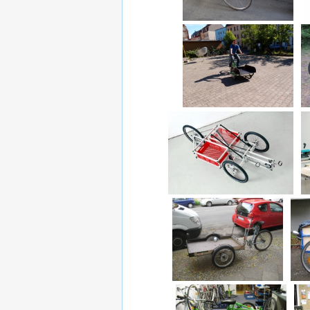
Einkaufswagen-
Lastenrad
v
M
e
XYZ-Spaceframe-Vehicles
X