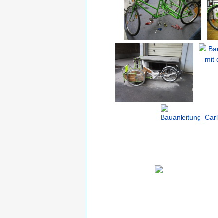
Hecklader
Bau e
mit d
Bauanleitung_Carl
o_Crowd