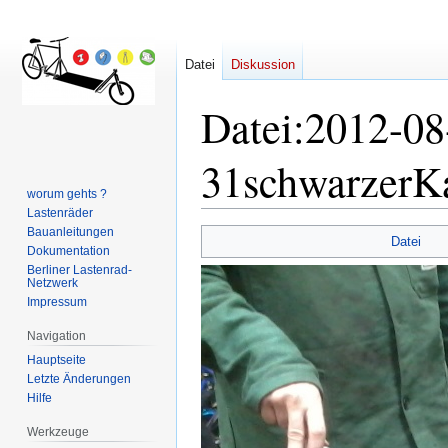
Datei
Diskussion
Datei
:
2012-08
31schwarzerKa
worum gehts ?
Lastenräder
Bauanleitungen
Zur
Zur
Datei
Dokumentation
Navigation
Suche
Berliner Lastenrad-
springen
springen
Netzwerk
Impressum
Navigation
Hauptseite
Letzte Änderungen
Hilfe
Werkzeuge