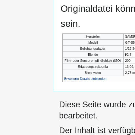
Originaldatei kön
sein.
Hersteller
SAMS
Modell
GT-S5
Belichtungsdauer
1/12 S
Blende
f/2,8
Film- oder Sensorempfindlichkeit (ISO)
200
Erfassungszeitpunkt
13:09,
Brennweite
2,73 
Erweiterte Details einblenden
Diese Seite wurde z
bearbeitet.
Der Inhalt ist verfüg