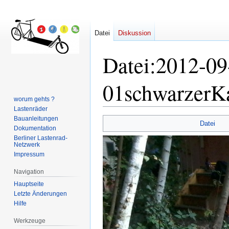
Datei
Diskussion
Datei
:
2012-09
01schwarzerKa
worum gehts ?
Lastenräder
Bauanleitungen
Zur
Zur
Datei
Dokumentation
Navigation
Suche
Berliner Lastenrad-
springen
springen
Netzwerk
Impressum
Navigation
Hauptseite
Letzte Änderungen
Hilfe
Werkzeuge