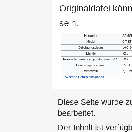
Originaldatei kön
sein.
Hersteller
SAMS
Modell
GT-S5
Belichtungsdauer
1/65 S
Blende
f/2,8
Film- oder Sensorempfindlichkeit (ISO)
100
Erfassungszeitpunkt
15:31,
Brennweite
2,73 
Erweiterte Details einblenden
Diese Seite wurde z
bearbeitet.
Der Inhalt ist verfüg