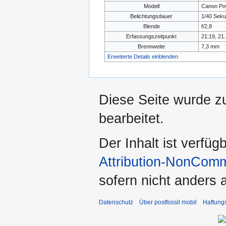
Modell
Canon Po
Belichtungsdauer
1/40 Seku
Blende
f/2,8
Erfassungszeitpunkt
21:19, 21.
Brennweite
7,3 mm
Erweiterte Details einblenden
Diese Seite wurde z
bearbeitet.
Der Inhalt ist verfüg
Attribution-NonComm
sofern nicht anders
Datenschutz
Über postfossil mobil
Haftung