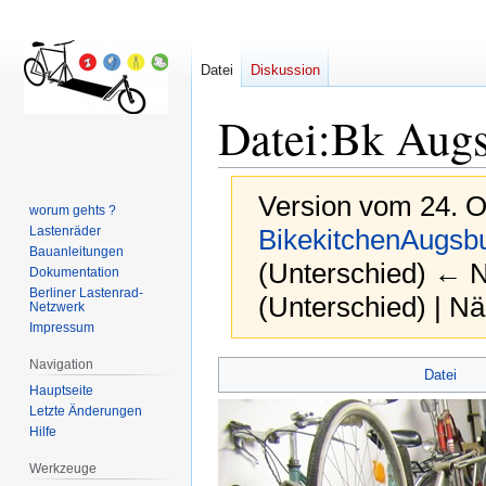
Datei
Diskussion
Datei
:
Bk Augsb
Version vom 24. O
worum gehts ?
Lastenräder
BikekitchenAugsb
Bauanleitungen
(Unterschied) ← Nä
Dokumentation
Berliner Lastenrad-
(Unterschied) | N
Netzwerk
Impressum
Navigation
Zur
Zur
Datei
Hauptseite
Navigation
Suche
Letzte Änderungen
springen
springen
Hilfe
Werkzeuge