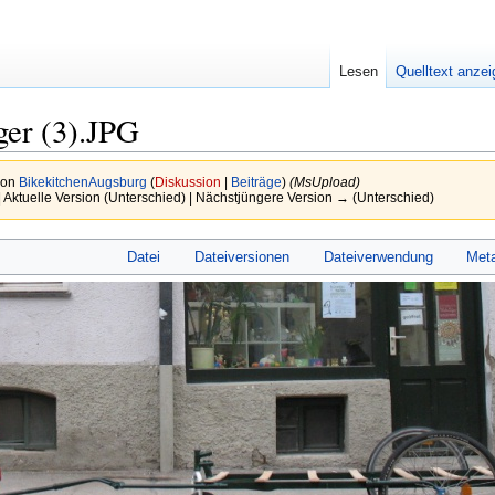
Lesen
Quelltext anze
ger (3).JPG
von
BikekitchenAugsburg
(
Diskussion
|
Beiträge
)
(MsUpload)
 Aktuelle Version (Unterschied) | Nächstjüngere Version → (Unterschied)
Datei
Dateiversionen
Dateiverwendung
Met