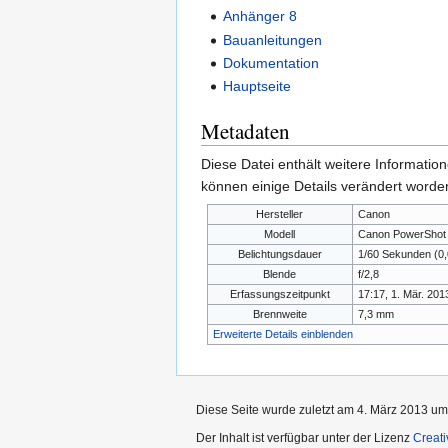
Anhänger 8
Bauanleitungen
Dokumentation
Hauptseite
Metadaten
Diese Datei enthält weitere Informati
können einige Details verändert worden
Hersteller
Canon
Modell
Canon PowerShot
Belichtungsdauer
1/60 Sekunden (0
Blende
f/2,8
Erfassungszeitpunkt
17:17, 1. Mär. 201
Brennweite
7,3 mm
Erweiterte Details einblenden
Diese Seite wurde zuletzt am 4. März 2013 um
Der Inhalt ist verfügbar unter der Lizenz
Creat