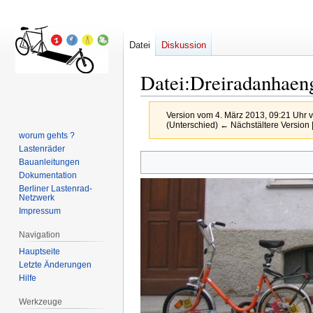
Datei
Diskussion
Datei
:
Dreiradanhaen
Version vom 4. März 2013, 09:21 Uhr 
(Unterschied) ← Nächstältere Version |
worum gehts ?
Lastenräder
Zur
Zur
Bauanleitungen
Navigation
Suche
Dokumentation
springen
springen
Berliner Lastenrad-
Netzwerk
Impressum
Navigation
Hauptseite
Letzte Änderungen
Hilfe
Werkzeuge