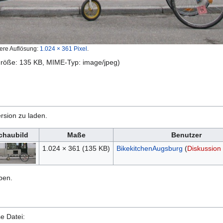
ere Auflösung:
1.024 × 361 Pixel
.
igröße: 135 KB, MIME-Typ:
image/jpeg
)
rsion zu laden.
chaubild
Maße
Benutzer
1.024 × 361
(135 KB)
BikekitchenAugsburg
(
Diskussion
ben.
e Datei: