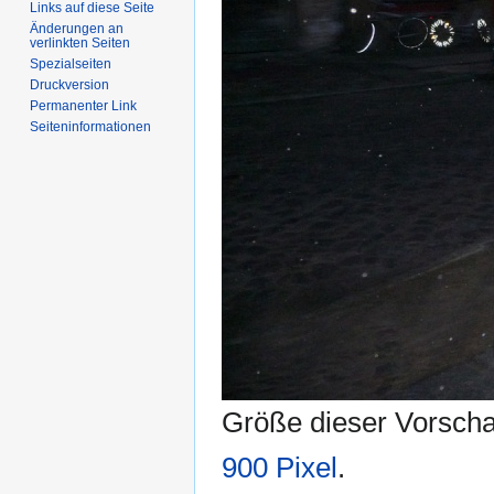
Links auf diese Seite
Änderungen an
verlinkten Seiten
Spezialseiten
Druckversion
Permanenter Link
Seiten­informationen
Größe dieser Vorsch
900 Pixel
.