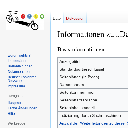
Datei
Diskussion
Informationen zu „D
Basisinformationen
Zur
Zur
Navigation
Suche
worum gehts ?
springen
springen
Lastenräder
Anzeigetitel
Bauanleitungen
Standardsortierschlüssel
Dokumentation
Seitenlänge (in Bytes)
Berliner Lastenrad-
Netzwerk
Namensraum
Impressum
Seitenkennnummer
Navigation
Seiteninhaltssprache
Hauptseite
Seiteninhaltsmodell
Letzte Änderungen
Hilfe
Indizierung durch Suchmaschinen
Anzahl der Weiterleitungen zu dieser 
Werkzeuge