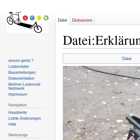
Datei
Diskussion
Datei
:
Erkläru
Zur
Zur
Datei
worum gehts ?
Navigation
Suche
Lastenräder
springen
springen
Bauanleitungen
Dokumentation
Berliner Lastenrad-
Netzwerk
Impressum
Navigation
Hauptseite
Letzte Änderungen
Hilfe
Werkzeuge