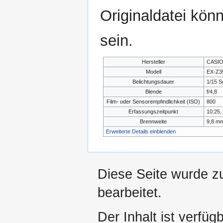
Originaldatei kön
sein.
Hersteller
CASIO
Modell
EX-Z3
Belichtungsdauer
1/15 S
Blende
f/4,8
Film- oder Sensorempfindlichkeit (ISO)
800
Erfassungszeitpunkt
10:25,
Brennweite
9,8 m
Erweiterte Details einblenden
Diese Seite wurde z
bearbeitet.
Der Inhalt ist verfüg