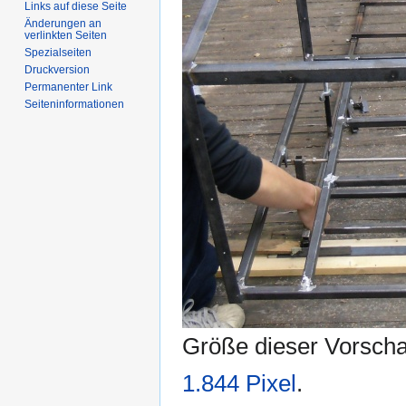
Links auf diese Seite
Änderungen an
verlinkten Seiten
Spezialseiten
Druckversion
Permanenter Link
Seiten­informationen
Größe dieser Vorsch
1.844 Pixel
.