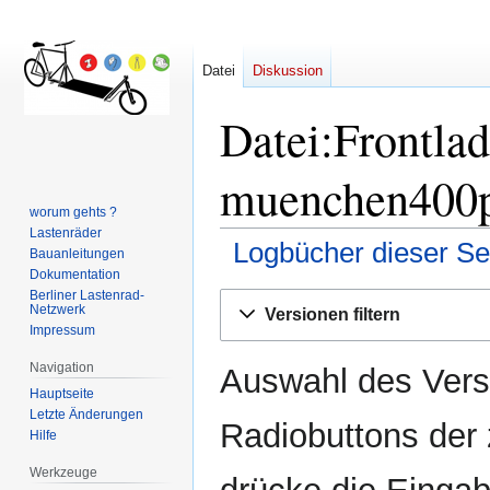
Datei
Diskussion
Datei:Frontlad
muenchen400px
worum gehts ?
Lastenräder
Logbücher dieser Se
Bauanleitungen
Dokumentation
Berliner Lastenrad-
Zur
Zur
Netzwerk
Versionen filtern
Navigation
Suche
Impressum
springen
springen
Navigation
Auswahl des Versi
Hauptseite
Letzte Änderungen
Radiobuttons der
Hilfe
Werkzeuge