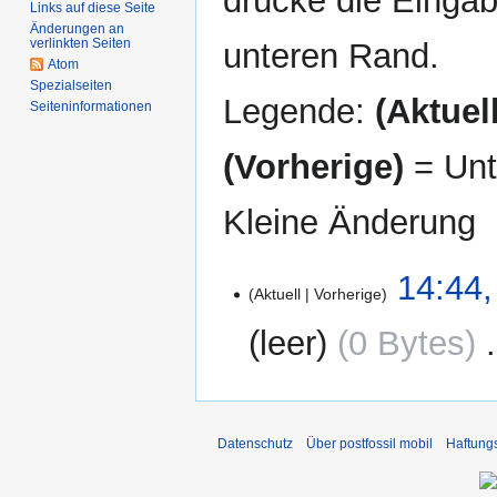
drücke die Eingab
Links auf diese Seite
Änderungen an
verlinkten Seiten
unteren Rand.
Atom
Spezialseiten
Legende:
(Aktuell
Seiten­informationen
(Vorherige)
= Unt
Kleine Änderung
23.
14:44,
Aktuell
Vorherige
Dezember
2011
leer
0 Bytes
‎
K
e
i
Datenschutz
Über postfossil mobil
Haftung
n
e