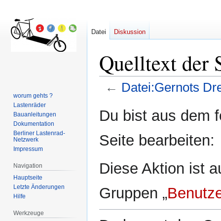
Datei
Diskussion
Quelltext der 
←
Datei:Gernots Dre
worum gehts ?
Lastenräder
Zur
Zur
Du bist aus dem f
Bauanleitungen
Navigation
Suche
Dokumentation
springen
springen
Berliner Lastenrad-
Seite bearbeiten:
Netzwerk
Impressum
Diese Aktion ist a
Navigation
Hauptseite
Letzte Änderungen
Gruppen „
Benutze
Hilfe
Werkzeuge