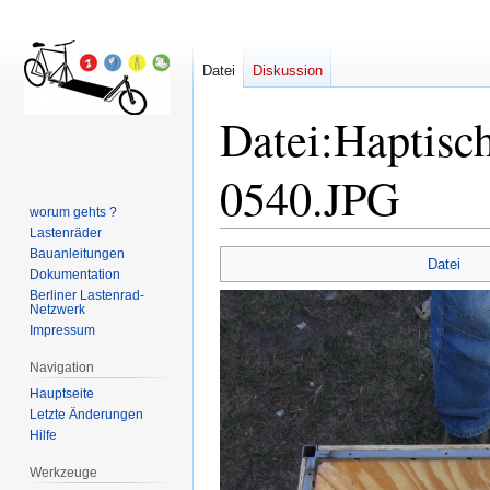
Datei
Diskussion
Datei
:
Haptisc
0540.JPG
worum gehts ?
Lastenräder
Bauanleitungen
Zur
Zur
Datei
Dokumentation
Navigation
Suche
Berliner Lastenrad-
springen
springen
Netzwerk
Impressum
Navigation
Hauptseite
Letzte Änderungen
Hilfe
Werkzeuge