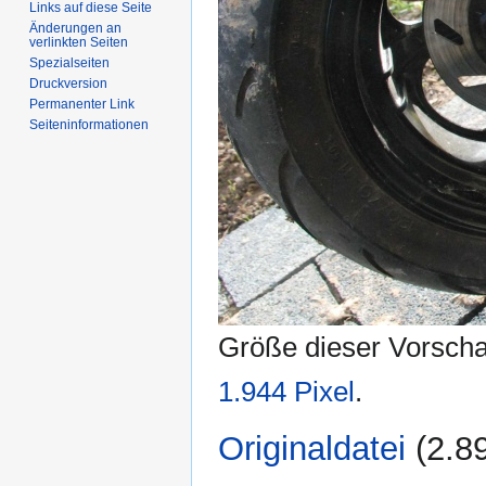
Links auf diese Seite
Änderungen an
verlinkten Seiten
Spezialseiten
Druckversion
Permanenter Link
Seiten­informationen
Größe dieser Vorsch
1.944 Pixel
.
Originaldatei
‎
(2.8