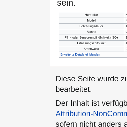
sein.
Hersteller
Modell
Belichtungsdauer
1
Blende
f
Film- oder Sensorempfindlichkeit (ISO)
1
Erfassungszeitpunkt
1
Brennweite
Erweiterte Details einblenden
Diese Seite wurde z
bearbeitet.
Der Inhalt ist verfüg
Attribution-NonComm
sofern nicht anders