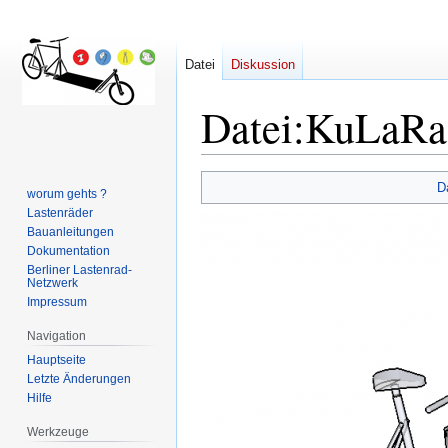
Datei
Diskussion
Datei
:
KuLaRa
Zur
Zur
D
worum gehts ?
Navigation
Suche
Lastenräder
springen
springen
Bauanleitungen
Dokumentation
Berliner Lastenrad-
Netzwerk
Impressum
Navigation
Hauptseite
Letzte Änderungen
Hilfe
Werkzeuge