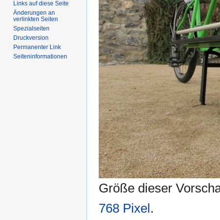
Links auf diese Seite
Änderungen an
verlinkten Seiten
Spezialseiten
Druckversion
Permanenter Link
Seiten­informationen
Größe dieser Vorsch
768 Pixel
.