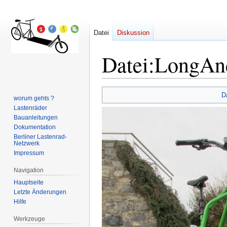
Datei
Diskussion
Datei
:
LongAnd
Zur
Zur
D
worum gehts ?
Navigation
Suche
Lastenräder
springen
springen
Bauanleitungen
Dokumentation
Berliner Lastenrad-
Netzwerk
Impressum
Navigation
Hauptseite
Letzte Änderungen
Hilfe
Werkzeuge