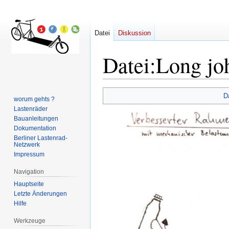
Datei
Diskussion
Datei
:
Long jo
Zur
Zur
D
worum gehts ?
Navigation
Suche
Lastenräder
springen
springen
Bauanleitungen
Dokumentation
Berliner Lastenrad-
Netzwerk
Impressum
Navigation
Hauptseite
Letzte Änderungen
Hilfe
Werkzeuge