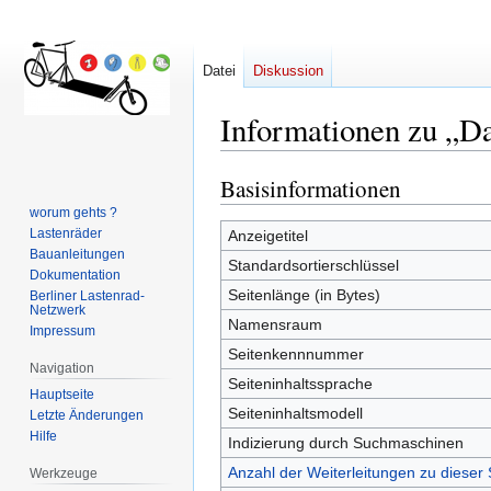
Datei
Diskussion
Informationen zu „D
Basisinformationen
Zur
Zur
Navigation
Suche
worum gehts ?
springen
springen
Lastenräder
Anzeigetitel
Bauanleitungen
Standardsortierschlüssel
Dokumentation
Seitenlänge (in Bytes)
Berliner Lastenrad-
Netzwerk
Namensraum
Impressum
Seitenkennnummer
Navigation
Seiteninhaltssprache
Hauptseite
Seiteninhaltsmodell
Letzte Änderungen
Hilfe
Indizierung durch Suchmaschinen
Anzahl der Weiterleitungen zu dieser 
Werkzeuge