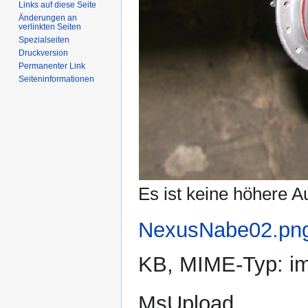
Links auf diese Seite
Änderungen an
verlinkten Seiten
Spezialseiten
Druckversion
Permanenter Link
Seiten­informationen
Es ist keine höhere A
NexusNabe02.pn
KB, MIME-Typ:
i
MsUpload