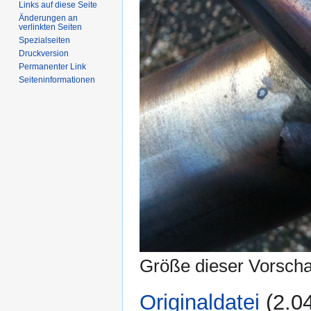
Links auf diese Seite
Änderungen an
verlinkten Seiten
Spezialseiten
Druckversion
Permanenter Link
Seiten­informationen
Größe dieser Vorsch
Originaldatei
‎
(2.0