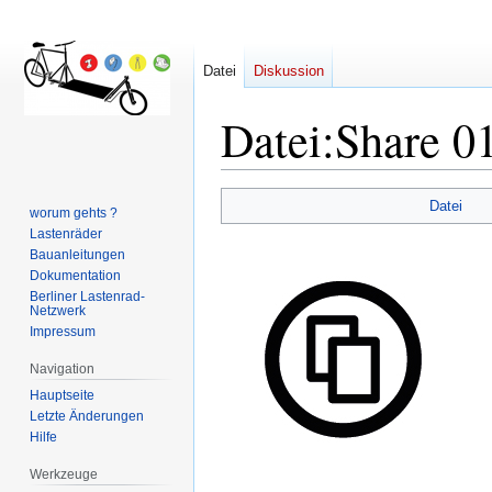
Datei
Diskussion
Datei
:
Share 01
Zur
Zur
Datei
worum gehts ?
Navigation
Suche
Lastenräder
springen
springen
Bauanleitungen
Dokumentation
Berliner Lastenrad-
Netzwerk
Impressum
Navigation
Hauptseite
Letzte Änderungen
Hilfe
Werkzeuge