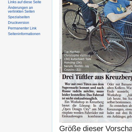
Links auf diese Seite
Änderungen an
verlinkten Seiten
Spezialseiten
Druckversion
Permanenter Link
Seiten­informationen
Größe dieser Vorsch