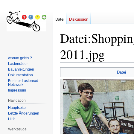
Datei
Diskussion
Datei
:
Shoppin
2011.jpg
worum gehts ?
Lastenräder
Bauanleitungen
Zur
Zur
Datei
Dokumentation
Navigation
Suche
Berliner Lastenrad-
springen
springen
Netzwerk
Impressum
Navigation
Hauptseite
Letzte Änderungen
Hilfe
Werkzeuge